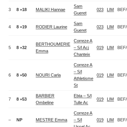
Sam
3
8 »18
MALIKI Hannae
023
LIM
BEF/
Gueret
Sam
4
8 »19
RODIER Laurine
023
LIM
BEF/
Gueret
Correze A
BERTHOUMERIE
5
8 »32
– S/l Acj
019
LIM
BEF/
Emma
Chanteix
Correze A
– S/l
6
8 »50
NOURI Carla
019
LIM
BEF/
Athletisme
St
BARBIER
Ebta – S/l
7
8 »53
019
LIM
BEF/
Ombeline
Tulle Ac
Correze A
–
NP
MESTRE Emma
– S/l
019
LIM
BEF/
Ussel Ac