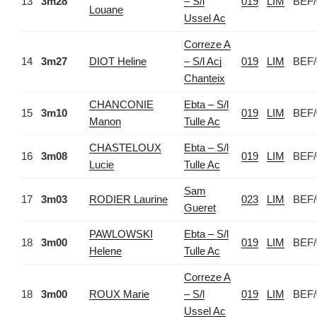
13
3m28
– S/l
019
LIM
BEF/
Louane
Ussel Ac
Correze A
14
3m27
DIOT Heline
– S/l Acj
019
LIM
BEF/
Chanteix
CHANCONIE
Ebta – S/l
15
3m10
019
LIM
BEF/
Manon
Tulle Ac
CHASTELOUX
Ebta – S/l
16
3m08
019
LIM
BEF/
Lucie
Tulle Ac
Sam
17
3m03
RODIER Laurine
023
LIM
BEF/
Gueret
PAWLOWSKI
Ebta – S/l
18
3m00
019
LIM
BEF/
Helene
Tulle Ac
Correze A
18
3m00
ROUX Marie
– S/l
019
LIM
BEF/
Ussel Ac