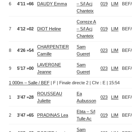
6
4’11 »66
DAUDY Emma
– S/l Acj
019
LIM
BEF/
Chanteix
Correze A
7
4’12 »02
DIOT Heline
– S/l Acj
019
LIM
BEF/
Chanteix
CHARPENTIER
Sam
8
4’26 »54
023
LIM
BEF/
Camille
Gueret
LAVERGNE
Sam
9
5’17 »00
023
LIM
BEF/
Jeanne
Gueret
1 000m – Salle / BEF
| F | Finale directe 2 | Chr : E | 15:54
ROUSSEAU
Ea
1
3’47 »28
023
LIM
BEF/
Juliette
Aubusson
Ebta – S/l
2
3’47 »65
PRADINAS Lea
019
LIM
BEF/
Tulle Ac
Sam