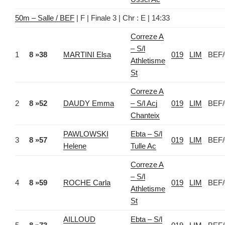
50m – Salle / BEF
| F | Finale 3 | Chr : E | 14:33
Correze A
– S/l
1
8 »38
MARTINI Elsa
019
LIM
BEF/
Athletisme
St
Correze A
2
8 »52
DAUDY Emma
– S/l Acj
019
LIM
BEF/
Chanteix
PAWLOWSKI
Ebta – S/l
3
8 »57
019
LIM
BEF/
Helene
Tulle Ac
Correze A
– S/l
4
8 »59
ROCHE Carla
019
LIM
BEF/
Athletisme
St
AILLOUD
Ebta – S/l