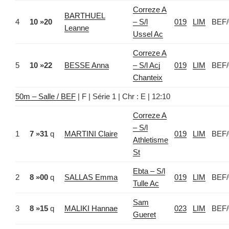
Correze A
BARTHUEL
4
10 »20
– S/l
019
LIM
BEF/
Leanne
Ussel Ac
Correze A
5
10 »22
BESSE Anna
– S/l Acj
019
LIM
BEF/
Chanteix
50m – Salle / BEF
| F | Série 1 | Chr : E | 12:10
Correze A
– S/l
1
7 »31
q
MARTINI Claire
019
LIM
BEF/
Athletisme
St
Ebta – S/l
2
8 »00
q
SALLAS Emma
019
LIM
BEF/
Tulle Ac
Sam
3
8 »15
q
MALIKI Hannae
023
LIM
BEF/
Gueret