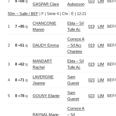
7
9 »08
q
023
LIM
BEF/
GASPAR Clara
Aubusson
50m – Salle / BEF
| F | Série 4 | Chr : E | 12:21
CHANCONIE
Ebta – S/l
1
7 »95
q
019
LIM
BEF/
Manon
Tulle Ac
Correze A
2
8 »51
q
DAUDY Emma
– S/l Acj
019
LIM
BEF/
Chanteix
MANDART
Ebta – S/l
3
8 »62
q
019
LIM
BEF/
Rachel
Tulle Ac
LAVERGNE
Sam
4
8 »71
q
023
LIM
BEF/
Jeanne
Gueret
Sam
5
8 »78
q
GOUNY Eliante
023
LIM
BEF/
Gueret
Correze A
RAYNAL Marie-
– S/l