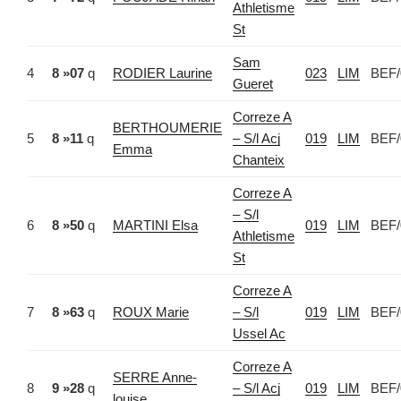
Athletisme
St
Sam
4
8 »07
q
RODIER Laurine
023
LIM
BEF/
Gueret
Correze A
BERTHOUMERIE
5
8 »11
q
– S/l Acj
019
LIM
BEF/
Emma
Chanteix
Correze A
– S/l
6
8 »50
q
MARTINI Elsa
019
LIM
BEF/
Athletisme
St
Correze A
7
8 »63
q
ROUX Marie
– S/l
019
LIM
BEF/
Ussel Ac
Correze A
SERRE Anne-
8
9 »28
q
– S/l Acj
019
LIM
BEF/
louise