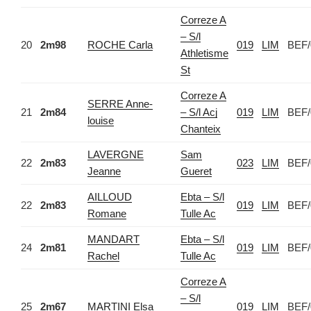
Correze A
– S/l
20
2m98
ROCHE Carla
019
LIM
BEF/
Athletisme
St
Correze A
SERRE Anne-
21
2m84
– S/l Acj
019
LIM
BEF/
louise
Chanteix
LAVERGNE
Sam
22
2m83
023
LIM
BEF/
Jeanne
Gueret
AILLOUD
Ebta – S/l
22
2m83
019
LIM
BEF/
Romane
Tulle Ac
MANDART
Ebta – S/l
24
2m81
019
LIM
BEF/
Rachel
Tulle Ac
Correze A
– S/l
25
2m67
MARTINI Elsa
019
LIM
BEF/