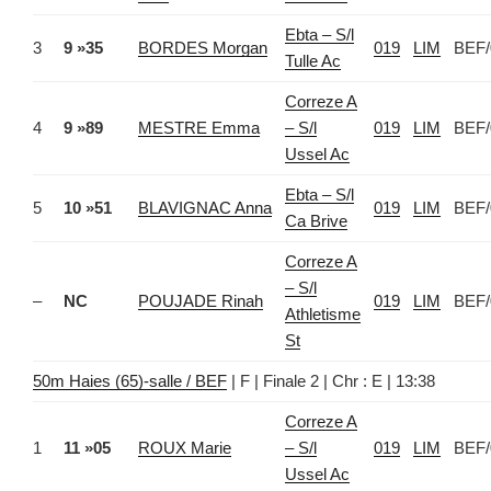
Ebta – S/l
3
9 »35
BORDES Morgan
019
LIM
BEF/
Tulle Ac
Correze A
4
9 »89
MESTRE Emma
– S/l
019
LIM
BEF/
Ussel Ac
Ebta – S/l
5
10 »51
BLAVIGNAC Anna
019
LIM
BEF/
Ca Brive
Correze A
– S/l
–
NC
POUJADE Rinah
019
LIM
BEF/
Athletisme
St
50m Haies (65)-salle / BEF
| F | Finale 2 | Chr : E | 13:38
Correze A
1
11 »05
ROUX Marie
– S/l
019
LIM
BEF/
Ussel Ac