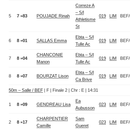
Correze A
– S/l
5
7 »83
POUJADE Rinah
019
LIM
BEF/
Athletisme
St
Ebta – S/l
6
8 »01
SALLAS Emma
019
LIM
BEF/
Tulle Ac
CHANCONIE
Ebta – S/l
7
8 »04
019
LIM
BEF/
Manon
Tulle Ac
Ebta – S/l
8
8 »07
BOURZAT Lison
019
LIM
BEF/
Ca Brive
50m – Salle / BEF
| F | Finale 2 | Chr : E | 14:31
Ea
1
8 »09
GENDREAU Lisa
023
LIM
BEF/
Aubusson
CHARPENTIER
Sam
2
8 »17
023
LIM
BEF/
Camille
Gueret