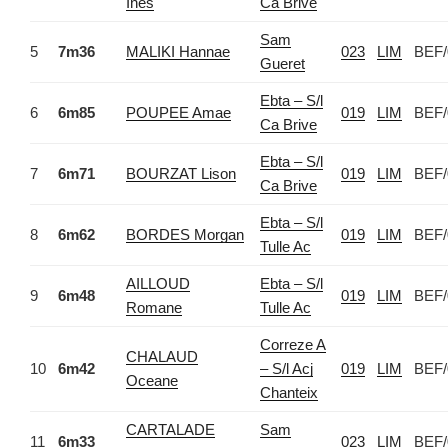
Ines
Ca Brive
Sam
5
7m36
MALIKI Hannae
023
LIM
BEF/
Gueret
Ebta – S/l
6
6m85
POUPEE Amae
019
LIM
BEF/
Ca Brive
Ebta – S/l
7
6m71
BOURZAT Lison
019
LIM
BEF/
Ca Brive
Ebta – S/l
8
6m62
BORDES Morgan
019
LIM
BEF/
Tulle Ac
AILLOUD
Ebta – S/l
9
6m48
019
LIM
BEF/
Romane
Tulle Ac
Correze A
CHALAUD
10
6m42
– S/l Acj
019
LIM
BEF/
Oceane
Chanteix
CARTALADE
Sam
11
6m33
023
LIM
BEF/