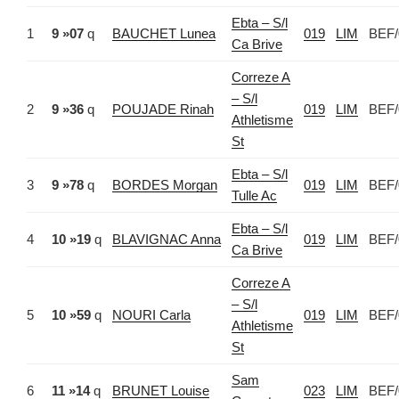
Ebta – S/l
1
9 »07
q
BAUCHET Lunea
019
LIM
BEF/
Ca Brive
Correze A
– S/l
2
9 »36
q
POUJADE Rinah
019
LIM
BEF/
Athletisme
St
Ebta – S/l
3
9 »78
q
BORDES Morgan
019
LIM
BEF/
Tulle Ac
Ebta – S/l
4
10 »19
q
BLAVIGNAC Anna
019
LIM
BEF/
Ca Brive
Correze A
– S/l
5
10 »59
q
NOURI Carla
019
LIM
BEF/
Athletisme
St
Sam
6
11 »14
q
BRUNET Louise
023
LIM
BEF/