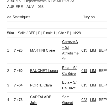
31/01/16 – Départementaux Be-Mi 19 et 23
AUBIERE – AUV – 063
>>
Statistiques
Jury
<<
50m – Salle / BEF
| F | Finale 1 | Chr : E | 14:28
Correze A
– S/l
1
7 »25
MARTINI Claire
019
LIM
BEF/
Athletisme
St
Ebta – S/l
2
7 »50
BAUCHET Lunea
019
LIM
BEF/
Ca Brive
Ebta – S/l
3
7 »64
PORTE Clara
019
LIM
BEF/
Ca Brive
CARTALADE
Sam
4
7 »73
023
LIM
BEF/
Julie
Gueret