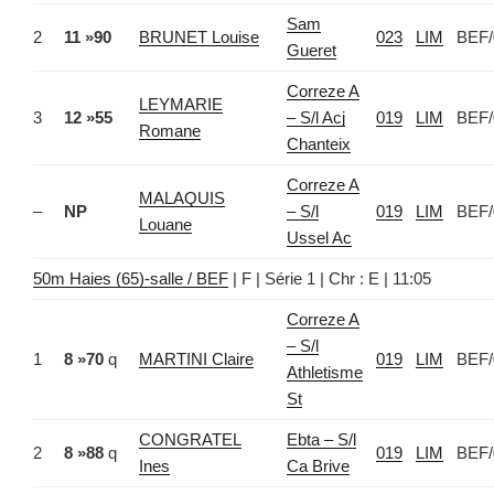
Sam
2
11 »90
BRUNET Louise
023
LIM
BEF/
Gueret
Correze A
LEYMARIE
3
12 »55
– S/l Acj
019
LIM
BEF/
Romane
Chanteix
Correze A
MALAQUIS
–
NP
– S/l
019
LIM
BEF/
Louane
Ussel Ac
50m Haies (65)-salle / BEF
| F | Série 1 | Chr : E | 11:05
Correze A
– S/l
1
8 »70
q
MARTINI Claire
019
LIM
BEF/
Athletisme
St
CONGRATEL
Ebta – S/l
2
8 »88
q
019
LIM
BEF/
Ines
Ca Brive