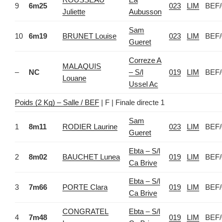
9
6m25
023
LIM
BEF/
Juliette
Aubusson
Sam
10
6m19
BRUNET Louise
023
LIM
BEF/
Gueret
Correze A
MALAQUIS
–
NC
– S/l
019
LIM
BEF/
Louane
Ussel Ac
Poids (2 Kg) – Salle / BEF
| F | Finale directe 1
Sam
1
8m11
RODIER Laurine
023
LIM
BEF/
Gueret
Ebta – S/l
2
8m02
BAUCHET Lunea
019
LIM
BEF/
Ca Brive
Ebta – S/l
3
7m66
PORTE Clara
019
LIM
BEF/
Ca Brive
CONGRATEL
Ebta – S/l
4
7m48
019
LIM
BEF/