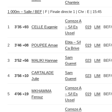
Chanteix
1 000m – Salle / BEF
| F | Finale directe 1 | Chr : E | 15:45
Correze A
1
3’35 »93
CELLE Eugenie
– S/l Es
019
LIM
BEF/
Ussel
Ebta – S/l
2
3’46 »08
POUPEE Amae
019
LIM
BEF/
Ca Brive
Sam
3
3’52 »56
MALIKI Hannae
023
LIM
BEF/
Gueret
CARTALADE
Sam
4
3’56 »10
023
LIM
BEF/
Julie
Gueret
Correze A
MKHAMMA
5
4’06 »19
– S/l Es
019
LIM
BEF/
Ferouz
Ussel
Correze A