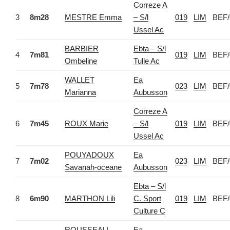
Correze A
3
8m28
MESTRE Emma
– S/l
019
LIM
BEF/
Ussel Ac
BARBIER
Ebta – S/l
4
7m81
019
LIM
BEF/
Ombeline
Tulle Ac
WALLET
Ea
5
7m78
023
LIM
BEF/
Marianna
Aubusson
Correze A
6
7m45
ROUX Marie
– S/l
019
LIM
BEF/
Ussel Ac
POUYADOUX
Ea
7
7m02
023
LIM
BEF/
Savanah-oceane
Aubusson
Ebta – S/l
8
6m90
MARTHON Lili
C. Sport
019
LIM
BEF/
Culture C
ROUSSEAU
Ea