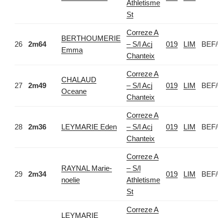
Athletisme
St
Correze A
BERTHOUMERIE
26
2m64
– S/l Acj
019
LIM
BEF/
Emma
Chanteix
Correze A
CHALAUD
27
2m49
– S/l Acj
019
LIM
BEF/
Oceane
Chanteix
Correze A
28
2m36
LEYMARIE Eden
– S/l Acj
019
LIM
BEF/
Chanteix
Correze A
RAYNAL Marie-
– S/l
29
2m34
019
LIM
BEF/
noelie
Athletisme
St
Correze A
LEYMARIE