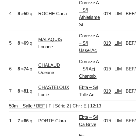
Correze A
– S/l
4
8 »50
q
ROCHE Carla
019
LIM
BEF/
Athletisme
St
Correze A
MALAQUIS
5
8 »69
q
– S/l
019
LIM
BEF/
Louane
Ussel Ac
Correze A
CHALAUD
6
8 »74
q
– S/l Acj
019
LIM
BEF/
Oceane
Chanteix
CHASTELOUX
Ebta – S/l
7
8 »81
q
019
LIM
BEF/
Lucie
Tulle Ac
50m – Salle / BEF
| F | Série 2 | Chr : E | 12:13
Ebta – S/l
1
7 »66
q
PORTE Clara
019
LIM
BEF/
Ca Brive
Ea