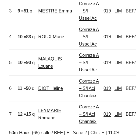
Correze A
3
9 »51
q
MESTRE Emma
– S/l
019
LIM
BEF/
Ussel Ac
Correze A
4
10 »83
q
ROUX Marie
– S/l
019
LIM
BEF/
Ussel Ac
Correze A
MALAQUIS
5
10 »90
q
– S/l
019
LIM
BEF/
Louane
Ussel Ac
Correze A
6
11 »50
q
DIOT Heline
– S/l Acj
019
LIM
BEF/
Chanteix
Correze A
LEYMARIE
7
12 »15
q
– S/l Acj
019
LIM
BEF/
Romane
Chanteix
50m Haies (65)-salle / BEF
| F | Série 2 | Chr : E | 11:09