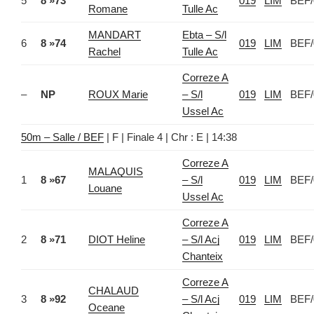
5
8 »73
019
LIM
BEF/
Romane
Tulle Ac
MANDART
Ebta – S/l
6
8 »74
019
LIM
BEF/
Rachel
Tulle Ac
Correze A
–
NP
ROUX Marie
– S/l
019
LIM
BEF/
Ussel Ac
50m – Salle / BEF
| F | Finale 4 | Chr : E | 14:38
Correze A
MALAQUIS
1
8 »67
– S/l
019
LIM
BEF/
Louane
Ussel Ac
Correze A
2
8 »71
DIOT Heline
– S/l Acj
019
LIM
BEF/
Chanteix
Correze A
CHALAUD
3
8 »92
– S/l Acj
019
LIM
BEF/
Oceane