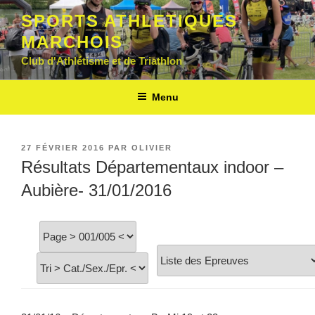
Aller
SPORTS ATHLETIQUES
au
MARCHOIS
contenu
principal
Club d'Athlétisme et de Triathlon
Menu
PUBLIÉ
27 FÉVRIER 2016
PAR
OLIVIER
LE
Résultats Départementaux indoor –
Aubière- 31/01/2016