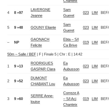
Chanteix
LAVERGNE
Sam
4
8 »97
023
LIM
BEF/
Jeanne
Gueret
Sam
5
9 »48
GOUNY Eliante
023
LIM
BEF/
Gueret
GAONACH
Ebta – S/l
–
NP
019
LIM
BEF/
Felicite
Ca Brive
50m – Salle / BEF
| F | Finale 5 | Chr : E | 14:42
RODRIGUES
Ea
1
9 »13
023
LIM
BEF/
GASPAR Clara
Aubusson
DUMONT
Ea
2
9 »52
023
LIM
BEF/
CHABANT Lou
Aubusson
Correze A
SERRE Anne-
3
9 »60
– S/l Acj
019
LIM
BEF/
louise
Chanteix