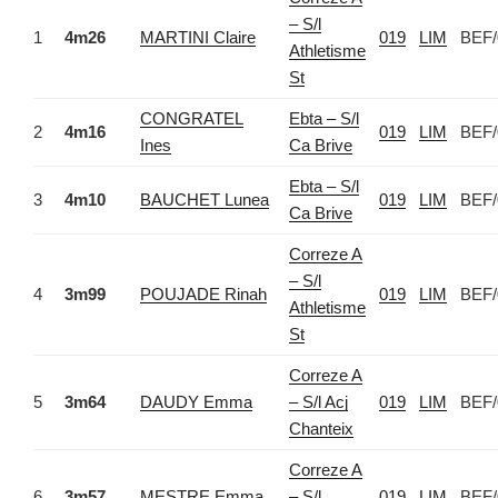
– S/l
1
4m26
MARTINI Claire
019
LIM
BEF/
Athletisme
St
CONGRATEL
Ebta – S/l
2
4m16
019
LIM
BEF/
Ines
Ca Brive
Ebta – S/l
3
4m10
BAUCHET Lunea
019
LIM
BEF/
Ca Brive
Correze A
– S/l
4
3m99
POUJADE Rinah
019
LIM
BEF/
Athletisme
St
Correze A
5
3m64
DAUDY Emma
– S/l Acj
019
LIM
BEF/
Chanteix
Correze A
6
3m57
MESTRE Emma
– S/l
019
LIM
BEF/