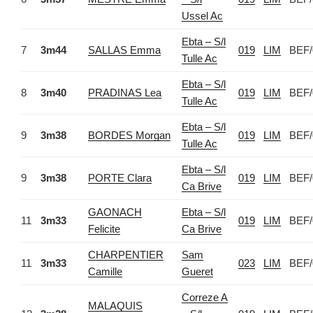
Ussel Ac
Ebta – S/l
7
3m44
SALLAS Emma
019
LIM
BEF/
Tulle Ac
Ebta – S/l
8
3m40
PRADINAS Lea
019
LIM
BEF/
Tulle Ac
Ebta – S/l
9
3m38
BORDES Morgan
019
LIM
BEF/
Tulle Ac
Ebta – S/l
9
3m38
PORTE Clara
019
LIM
BEF/
Ca Brive
GAONACH
Ebta – S/l
11
3m33
019
LIM
BEF/
Felicite
Ca Brive
CHARPENTIER
Sam
11
3m33
023
LIM
BEF/
Camille
Gueret
Correze A
MALAQUIS