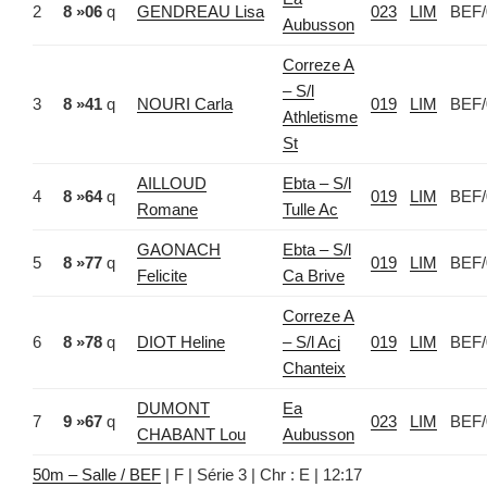
2
8 »06
q
GENDREAU Lisa
023
LIM
BEF/
Aubusson
Correze A
– S/l
3
8 »41
q
NOURI Carla
019
LIM
BEF/
Athletisme
St
AILLOUD
Ebta – S/l
4
8 »64
q
019
LIM
BEF/
Romane
Tulle Ac
GAONACH
Ebta – S/l
5
8 »77
q
019
LIM
BEF/
Felicite
Ca Brive
Correze A
6
8 »78
q
DIOT Heline
– S/l Acj
019
LIM
BEF/
Chanteix
DUMONT
Ea
7
9 »67
q
023
LIM
BEF/
CHABANT Lou
Aubusson
50m – Salle / BEF
| F | Série 3 | Chr : E | 12:17