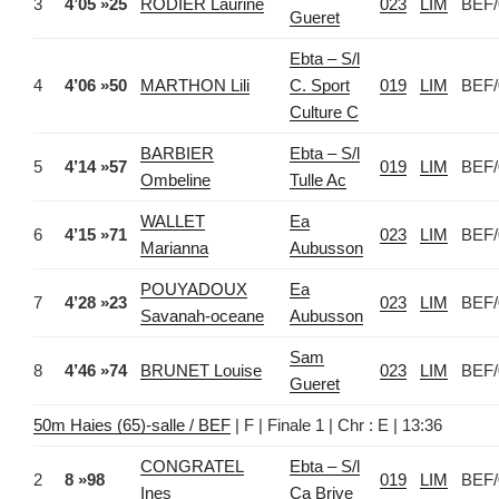
3
4’05 »25
RODIER Laurine
023
LIM
BEF/
Gueret
Ebta – S/l
4
4’06 »50
MARTHON Lili
C. Sport
019
LIM
BEF/
Culture C
BARBIER
Ebta – S/l
5
4’14 »57
019
LIM
BEF/
Ombeline
Tulle Ac
WALLET
Ea
6
4’15 »71
023
LIM
BEF/
Marianna
Aubusson
POUYADOUX
Ea
7
4’28 »23
023
LIM
BEF/
Savanah-oceane
Aubusson
Sam
8
4’46 »74
BRUNET Louise
023
LIM
BEF/
Gueret
50m Haies (65)-salle / BEF
| F | Finale 1 | Chr : E | 13:36
CONGRATEL
Ebta – S/l
2
8 »98
019
LIM
BEF/
Ines
Ca Brive