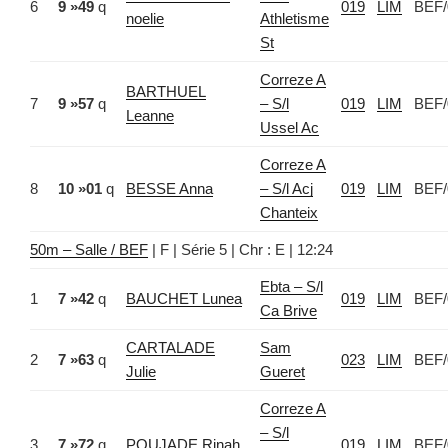
6
9 »49
q
019
LIM
BEF/
noelie
Athletisme
St
Correze A
BARTHUEL
7
9 »57
q
– S/l
019
LIM
BEF/
Leanne
Ussel Ac
Correze A
8
10 »01
q
BESSE Anna
– S/l Acj
019
LIM
BEF/
Chanteix
50m – Salle / BEF
| F | Série 5 | Chr : E | 12:24
Ebta – S/l
1
7 »42
q
BAUCHET Lunea
019
LIM
BEF/
Ca Brive
CARTALADE
Sam
2
7 »63
q
023
LIM
BEF/
Julie
Gueret
Correze A
– S/l
3
7 »72
q
POUJADE Rinah
019
LIM
BEF/