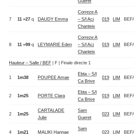
Gueret
Correze A
7
11 »27
q
DAUDY Emma
– S/l Acj
019
LIM
BEF/
Chanteix
Correze A
8
11 »99
q
LEYMARIE Eden
– S/l Acj
019
LIM
BEF/
Chanteix
Hauteur – Salle / BEF
| F | Finale directe 1
Ebta – S/l
1
1m38
POUPEE Amae
019
LIM
BEF/
Ca Brive
Ebta – S/l
2
1m25
PORTE Clara
019
LIM
BEF/
Ca Brive
CARTALADE
Sam
2
1m25
023
LIM
BEF/
Julie
Gueret
Sam
4
1m21
MALIKI Hannae
023
LIM
BEF/