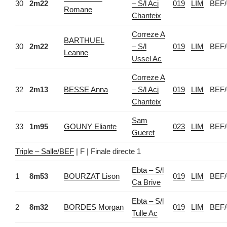
30
2m22
– S/l Acj
019
LIM
BEF/
Romane
Chanteix
Correze A
BARTHUEL
30
2m22
– S/l
019
LIM
BEF/
Leanne
Ussel Ac
Correze A
32
2m13
BESSE Anna
– S/l Acj
019
LIM
BEF/
Chanteix
Sam
33
1m95
GOUNY Eliante
023
LIM
BEF/
Gueret
Triple – Salle/BEF
| F | Finale directe 1
Ebta – S/l
1
8m53
BOURZAT Lison
019
LIM
BEF/
Ca Brive
Ebta – S/l
2
8m32
BORDES Morgan
019
LIM
BEF/
Tulle Ac