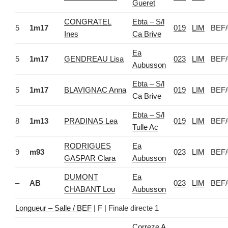
Gueret
CONGRATEL
Ebta – S/l
5
1m17
019
LIM
BEF/
Ines
Ca Brive
Ea
5
1m17
GENDREAU Lisa
023
LIM
BEF/
Aubusson
Ebta – S/l
5
1m17
BLAVIGNAC Anna
019
LIM
BEF/
Ca Brive
Ebta – S/l
8
1m13
PRADINAS Lea
019
LIM
BEF/
Tulle Ac
RODRIGUES
Ea
9
m93
023
LIM
BEF/
GASPAR Clara
Aubusson
DUMONT
Ea
–
AB
023
LIM
BEF/
CHABANT Lou
Aubusson
Longueur – Salle / BEF
| F | Finale directe 1
Correze A