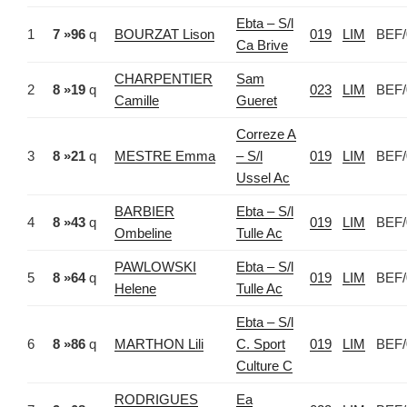
Ebta – S/l
1
7 »96
q
BOURZAT Lison
019
LIM
BEF/
Ca Brive
CHARPENTIER
Sam
2
8 »19
q
023
LIM
BEF/
Camille
Gueret
Correze A
3
8 »21
q
MESTRE Emma
– S/l
019
LIM
BEF/
Ussel Ac
BARBIER
Ebta – S/l
4
8 »43
q
019
LIM
BEF/
Ombeline
Tulle Ac
PAWLOWSKI
Ebta – S/l
5
8 »64
q
019
LIM
BEF/
Helene
Tulle Ac
Ebta – S/l
6
8 »86
q
MARTHON Lili
C. Sport
019
LIM
BEF/
Culture C
RODRIGUES
Ea