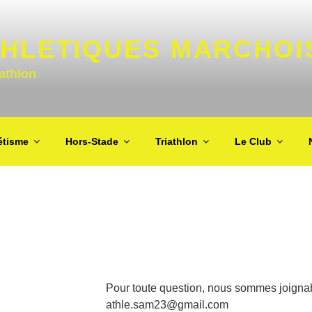
THLETIQUES MARCHOI
iathlon
étisme
Hors-Stade
Triathlon
Le Club
Pour toute question, nous sommes joignab
athle.sam23@gmail.com