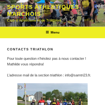
Aller
SPORTS ATHLETIQUES
au
MARCHOIS
contenu
principal
Club d'Athlétisme et de Triathlon
Menu
CONTACTS TRIATHLON
Pour toute question n’hésitez pas à nous contacter !
Mathilde vous répondra!
L’adresse mail de la section triathlon : info@samtri23.fr.