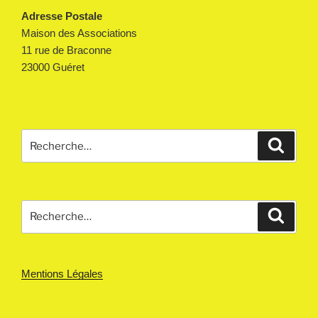
Adresse Postale
Maison des Associations
11 rue de Braconne
23000 Guéret
Recherche
Reche
pour
:
Recherche
Reche
pour
:
Mentions Légales