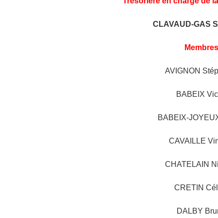
Trésorière en charge de la
CLAVAUD-GAS St
Membre
AVIGNON Stép
BABEIX Vic
BABEIX-JOYEUX
CAVAILLE Vin
CHATELAIN Ni
CRETIN Cél
DALBY Bru