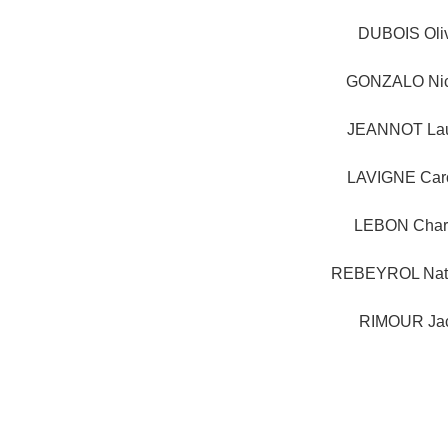
DUBOIS Oliv
GONZALO Nic
JEANNOT Lau
LAVIGNE Caro
LEBON Char
REBEYROL Nat
RIMOUR Ja