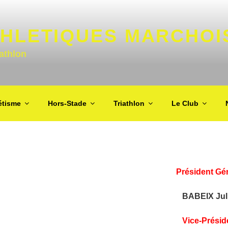
THLETIQUES MARCHOI
iathlon
étisme
Hors-Stade
Triathlon
Le Club
Président Gé
BABEIX Jul
Vice-Présid