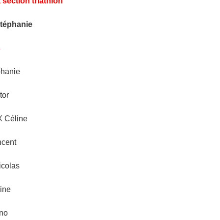
 section triathlon
éphanie
s
hanie
tor
 Céline
cent
colas
ine
no