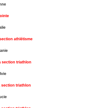
nne
ointe
lie
section athlétisme
anie
 section triathlon
vie
 section triathlon
cie