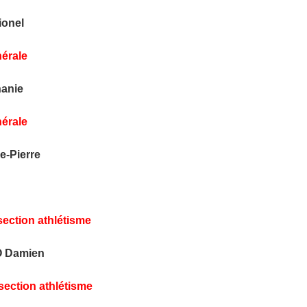
onel
nérale
anie
nérale
-Pierre
section athlétisme
 Damien
section athlétisme