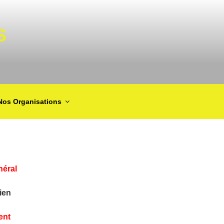
S
Nos Organisations
néral
ien
ent