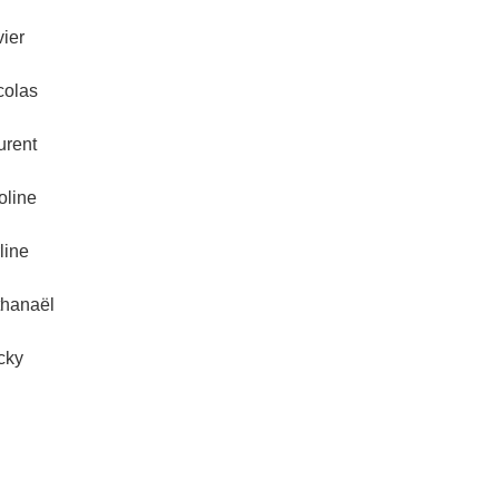
ier
olas
rent
line
line
hanaël
cky