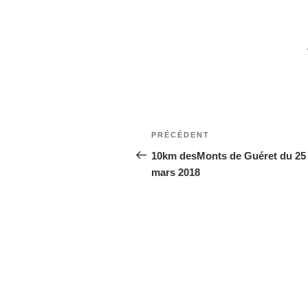
Navigation
Article
PRÉCÉDENT
de
précédent
10km desMonts de Guéret du 25
mars 2018
l’article