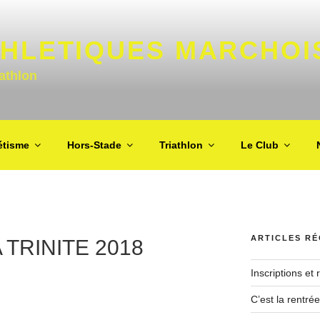
THLETIQUES MARCHOI
iathlon
étisme
Hors-Stade
Triathlon
Le Club
ARTICLES R
 TRINITE 2018
Inscriptions et
C’est la rentrée