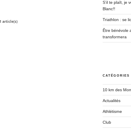
S’il te plaît, j
Blanc!!
Triathlon : se 
1 article(s)
Être bénévole 
transformera
CATÉGORIES
10 km des Mon
Actualités
Athlétisme
Club