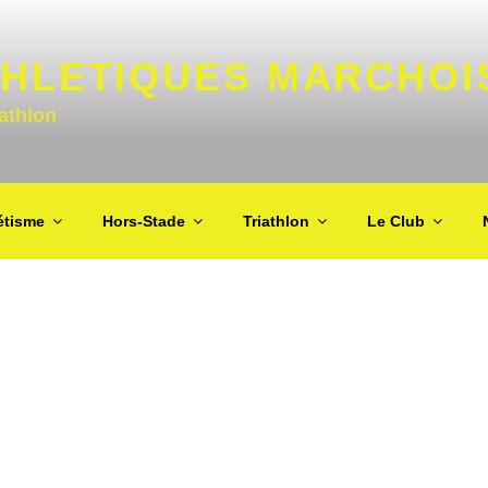
THLETIQUES MARCHOI
iathlon
étisme
Hors-Stade
Triathlon
Le Club