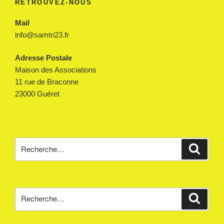
RETROUVEZ-NOUS
Mail
info@samtri23.fr
Adresse Postale
Maison des Associations
11 rue de Braconne
23000 Guéret
Recherche
Reche
pour
:
Recherche
Reche
pour
: